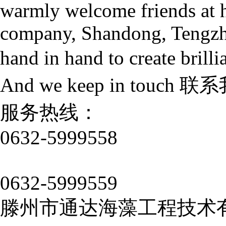
warmly welcome friends at h
company, Shandong, Tengzh
hand in hand to create bril
And we keep in touch
联系
服务热线：
0632-5999558
0632-5999559
滕州市通达海藻工程技术