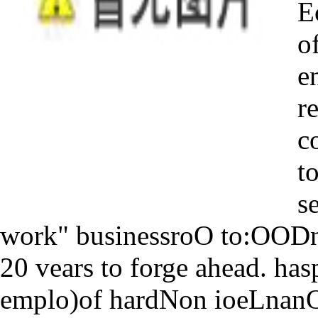
E
o
e
r
c
to
s
work" businessroO to:OO
20 vears to forge ahead. has
emplo)of hardNon ioeLnanOU